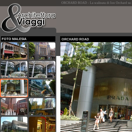
ORCHARD ROAD - La scalinata di Ion Orchard su cui 
FOTO MALESIA
ORCHARD ROAD