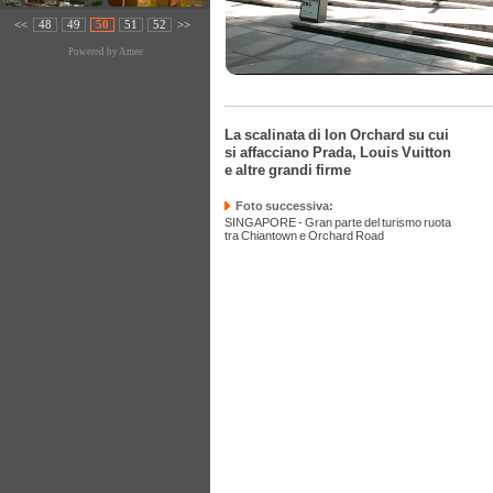
<<
48
49
50
51
52
>>
Powered by
Amee
La scalinata di Ion Orchard su cui
si affacciano Prada, Louis Vuitton
e altre grandi firme
Foto successiva:
SINGAPORE - Gran parte del turismo ruota
tra Chiantown e Orchard Road