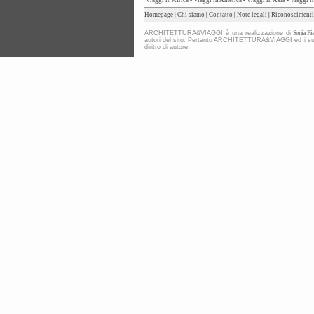
Viaggi in Africa
-
Viaggi in America
-
Viaggi in Asia
-
Viaggi i
Homepage
|
Chi siamo
|
Contatto
|
Note legali
|
Riconoscimenti
ARCHITETTURA&VIAGGI è una realizzazione di
Sonia Pia
autori del sito. Pertanto ARCHITETTURA&VIAGGI ed i suoi co
diritto di autore.