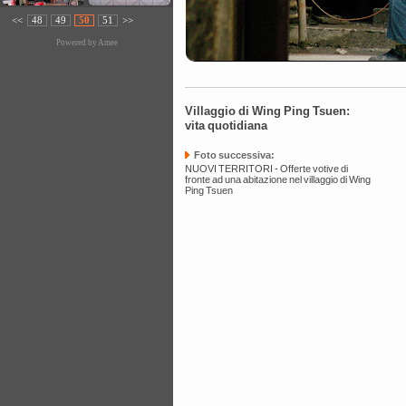
<<
48
49
50
51
>>
Powered by
Amee
Villaggio di Wing Ping Tsuen:
vita quotidiana
Foto successiva:
NUOVI TERRITORI - Offerte votive di
fronte ad una abitazione nel villaggio di Wing
Ping Tsuen