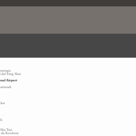
i energia
i del Feng Shui
nal Airport
azionali
rket
ok
 Sha Tsui
ht da Kowloon