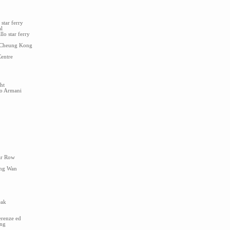
tar ferry
al
lo star ferry
 Cheung Kong
Centre
ht
io Armani
ar Row
ung Wan
eak
erenze ed
ong