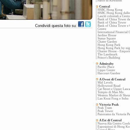
Parco di Kowloon
Central
HSBC Hong Kong
HSBC Hong Kong dallo s
Lasciti coloniali a Centr
Bank of China Tower dal
Bank of China Tower
Condividi questa foto su:
Bank of China Tower e
Centre
International Financial 
Jardine House
Statue Square
Chater Garden
Hong Kong Park
Hong Kong Park by nig
Charter House - Empor
The Landmark
Prince's Building
Admiralty
Pacific Place
Lippo Center
Harcourt Garden
A Ovest di Central
Mid Levels
Hollywood Road
Cat Street e Upper Lasc
Tempio di Man Mo
Western Market di She
Lan Kwai Fong e Soho
Victoria Peak
Peak Tram
Peak Tower
Panorama da Victoria P
A Est di Central
Nuova Ala Centro Conf
Esposizioni di Hong K
Central Plaza