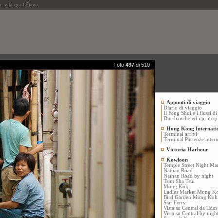
 vita quotidiana
Foto
497
di 510
Appunti di viaggio
Diario di viaggio
Il Feng Shui e i flussi d
Due banche ed i princip
Hong Kong Internatio
Terminal arrivi
Terminal Partenze intern
Victoria Harbour
Kowloon
Temple Street Night Ma
Nathan Road
Nathan Road by night
Tsim Sha Tsui
Mong Kok
Ladies Market Mong K
Bird Garden Mong Kok
Star Ferry
Vista su Central da Tsim
Vista su Central by nig