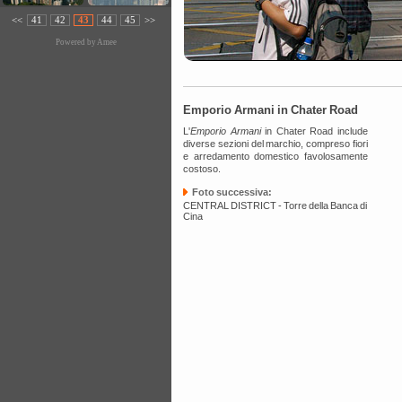
<<
41
42
43
44
45
>>
Powered by
Amee
Emporio Armani in Chater Road
L'
Emporio Armani
in Chater Road include
diverse sezioni del marchio, compreso fiori
e arredamento domestico favolosamente
costoso.
Foto successiva:
CENTRAL DISTRICT - Torre della Banca di
Cina