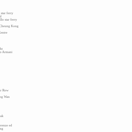
tar ferry
al
lo star ferry
 Cheung Kong
Centre
ht
io Armani
ar Row
ung Wan
eak
erenze ed
ong