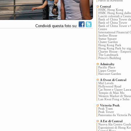
Parco di Kowloon
Central
HSBC Hong Kong
HSBC Hong Kong dallo s
Lasciti coloniali a Centr
Bank of China Tower dal
Bank of China Tower
Condividi questa foto su:
Bank of China Tower e
Centre
International Financial 
Jardine House
Statue Square
Chater Garden
Hong Kong Park
Hong Kong Park by nig
Charter House - Empor
The Landmark
Prince's Building
Admiralty
Pacific Place
Lippo Center
Harcourt Garden
A Ovest di Central
Mid Levels
Hollywood Road
Cat Street e Upper Lasc
Tempio di Man Mo
Western Market di She
Lan Kwai Fong e Soho
Victoria Peak
Peak Tram
Peak Tower
Panorama da Victoria P
A Est di Central
Nuova Ala Centro Conf
Esposizioni di Hong K
Central Plaza