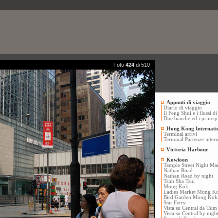
Foto
424
di 510
Appunti di viaggio
Diario di viaggio
Il Feng Shui e i flussi d
Due banche ed i princip
Hong Kong Internatio
Terminal arrivi
Terminal Partenze intern
Victoria Harbour
Kowloon
Temple Street Night Ma
Nathan Road
Nathan Road by night
Tsim Sha Tsui
Mong Kok
Ladies Market Mong K
Bird Garden Mong Kok
Star Ferry
Vista su Central da Tsim
Vista su Central by nig