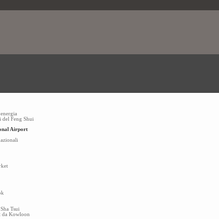
i energia
i del Feng Shui
nal Airport
azionali
rket
ok
 Sha Tsui
ht da Kowloon