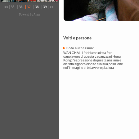
<<
35
36
37
38
39
>>
Powered by
Amee
Volti e persone
Foto successiva:
WAN CHAI - L'abbiamo eletta foto
capolavoro di questa vacanza ad Hong
Kong: l'espressione di questa anziana e
distinta signora cinese e la sua posizione
nell'immagine ci è davvero piaciuta