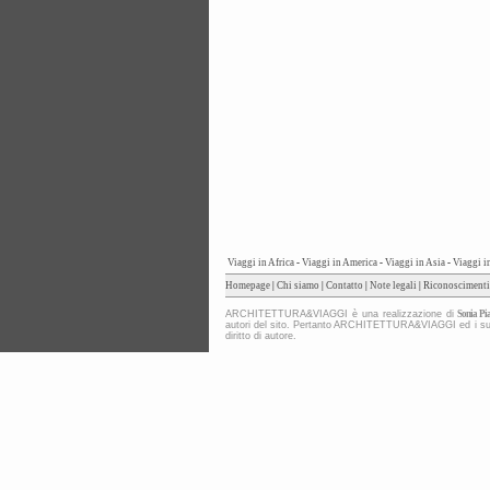
Viaggi in Africa
-
Viaggi in America
-
Viaggi in Asia
-
Viaggi i
Homepage
|
Chi siamo
|
Contatto
|
Note legali
|
Riconoscimenti
ARCHITETTURA&VIAGGI è una realizzazione di
Sonia Pia
autori del sito. Pertanto ARCHITETTURA&VIAGGI ed i suoi co
diritto di autore.