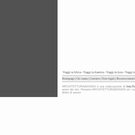
Viaggi in Africa
-
Viaggi in America
-
Viaggi in Asia
-
Viaggi i
Homepage
|
Chi siamo
|
Contatto
|
Note legali
|
Riconoscimenti
ARCHITETTURA&VIAGGI è una realizzazione di
Sonia Pia
autori del sito. Pertanto ARCHITETTURA&VIAGGI ed i suoi co
diritto di autore.