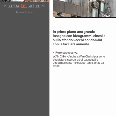
<<
32
33
34
35
36
>>
Powered by
Amee
In primo piano una grande
insegna con ideogrammi cinesi e
sullo sfondo vecchi condomini
con le facciate annerite
Foto successiva:
WAN CHAI - Anche a Wan Chai si possono
acquistare in alcuni vicoli pappagalli e
uccelli dal canto melodioso, tanto amati dai
cinesi