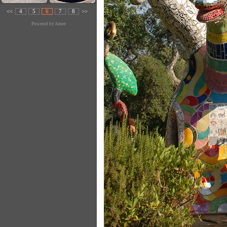
<<
4
5
6
7
8
>>
Powered by
Amee