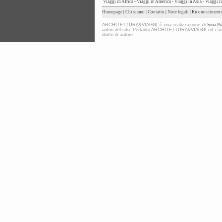
Viaggi in Africa
-
Viaggi in America
-
Viaggi in Asia
-
Viaggi i
Homepage
|
Chi siamo
|
Contatto
|
Note legali
|
Riconoscimenti
ARCHITETTURA&VIAGGI è una realizzazione di
Sonia Pia
autori del sito. Pertanto ARCHITETTURA&VIAGGI ed i suoi co
diritto di autore.