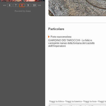
<<
6
7
8
9
10
>>
Powered by
Amee
Particolare
Foto successiva:
GIARDINO DEI TAROCCHI - Le felici e
variopinte nanas della fontana del castello
dell\'Imperatore
Viaggi in Africa
-
Viaggi in America
-
Viaggi in Asia
-
Viaggi i