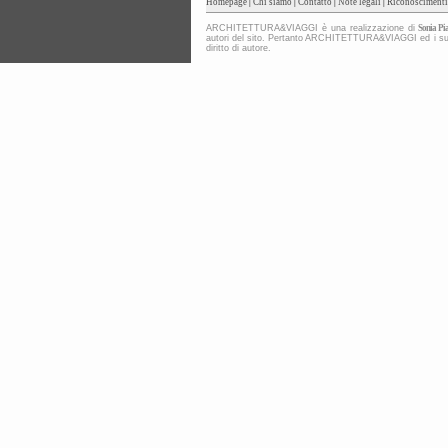
Homepage
|
Chi siamo
|
Contatto
|
Note legali
|
Riconoscimenti
ARCHITETTURA&VIAGGI è una realizzazione di
Sonia Pia
autori del sito. Pertanto ARCHITETTURA&VIAGGI ed i suoi co
diritto di autore.