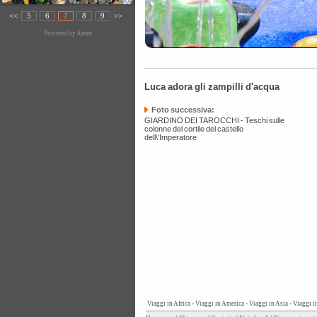
<<
5
6
7
8
9
>>
Powered by
Amee
Luca adora gli zampilli d'acqua
Foto successiva:
GIARDINO DEI TAROCCHI - Teschi sulle
colonne del cortile del castello
dell\'Imperatore
Viaggi in Africa
-
Viaggi in America
-
Viaggi in Asia
-
Viaggi i