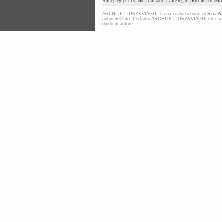
Homepage
|
Chi siamo
|
Contatto
|
Note legali
|
Riconoscimenti
ARCHITETTURA&VIAGGI è una realizzazione di
Sonia Pia
autori del sito. Pertanto ARCHITETTURA&VIAGGI ed i suoi co
diritto di autore.