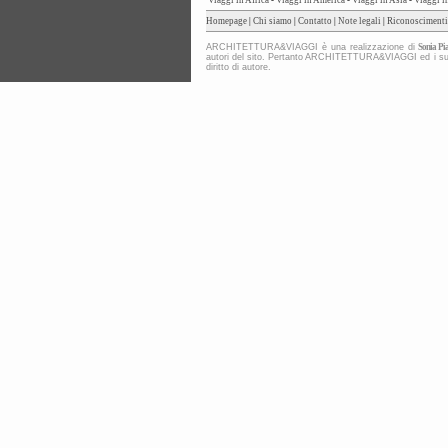
Viaggi in Africa
-
Viaggi in America
-
Viaggi in Asia
-
Viaggi i
Homepage
|
Chi siamo
|
Contatto
|
Note legali
|
Riconoscimenti
ARCHITETTURA&VIAGGI è una realizzazione di
Sonia Pia
autori del sito. Pertanto ARCHITETTURA&VIAGGI ed i suoi co
diritto di autore.