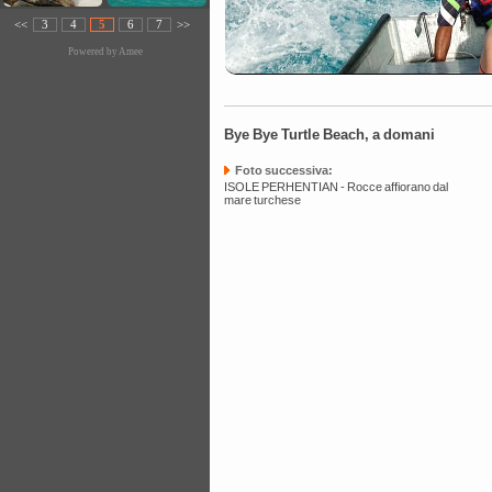
<<
3
4
5
6
7
>>
Powered by
Amee
Bye Bye Turtle Beach, a domani
Foto successiva:
ISOLE PERHENTIAN - Rocce affiorano dal
mare turchese