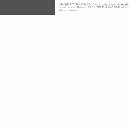
ARCHITETTURA&VIAGGI è una realizzazione di
Sonia Pia
autori del sito. Pertanto ARCHITETTURA&VIAGGI ed i suoi co
diritto di autore.