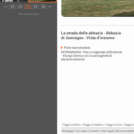
<<
12
13
14
15
16
>>
Powered by
Amee
La strada delle abbazie - Abbazia
di Jumieges - Vista d'insieme
Foto successiva:
NORMANDIA - Parco regionale di Brotonne
- Il lungo Senna con i suoi traghetti di
attraversamento
Viaggi in Africa
-
Viaggi in America
-
Viaggi in Asia
-
Viaggi i
Homepage
|
Chi siamo
|
Contatto
|
Note legali
|
Riconoscimenti