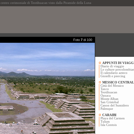
 cerimoniale di Teotihuacan visto dalla Piramide della Luna
Foto
7
di 100
APPUNTI DI VIAGG
Diario di viaggio
Le culture precolombia
Il calendario azteco
Gioielli e piercing
MESSICO CENTRAL
Città del Messico
Taxco
Teotihuacan
Oaxaca
Monte Alban
San Cristobal
Canon del Sumidero
Palenque
CARAIBI
Playa del Carmen
Tulum
Isla Contois