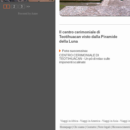
1
2
3
>>
Powered by
Amee
Il centro cerimoniale di
Teotihuacan visto dalla Piramide
della Luna
Foto successiva:
CENTRO CERIMONIALE DI
TEOTIHUACAN - Un pò di relax sulle
imponenti scalinate
Viaggi in Africa
-
Viaggi in America
-
Viaggi in Asia
-
Viaggi i
Homepage
|
Chi siamo
|
Contatto
|
Note legali
|
Riconoscimenti