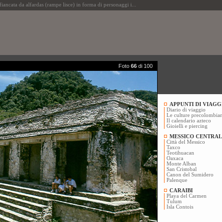
iancata da alfardas (rampe lisce) in forma di personaggi i...
Foto
66
di 100
APPUNTI DI VIAGG
Diario di viaggio
Le culture precolombia
Il calendario azteco
Gioielli e piercing
MESSICO CENTRAL
Città del Messico
Taxco
Teotihuacan
Oaxaca
Monte Alban
San Cristobal
Canon del Sumidero
Palenque
CARAIBI
Playa del Carmen
Tulum
Isla Contois