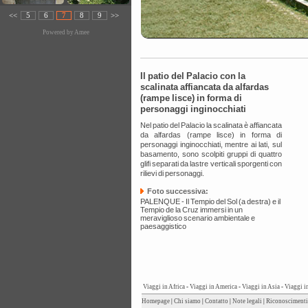
<<
5
6
7
8
9
>>
Powered by
Amee
Il patio del Palacio con la
scalinata affiancata da alfardas
(rampe lisce) in forma di
personaggi inginocchiati
Nel patio del Palacio la scalinata è affiancata
da alfardas (rampe lisce) in forma di
personaggi inginocchiati, mentre ai lati, sul
basamento, sono scolpiti gruppi di quattro
glifi separati da lastre verticali sporgenti con
rilievi di personaggi.
Foto successiva:
PALENQUE - Il Tempio del Sol (a destra) e il
Tempio de la Cruz immersi in un
meraviglioso scenario ambientale e
paesaggistico
Viaggi in Africa
-
Viaggi in America
-
Viaggi in Asia
-
Viaggi i
Homepage
|
Chi siamo
|
Contatto
|
Note legali
|
Riconoscimenti