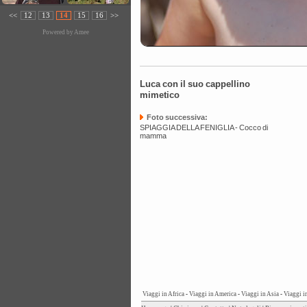
<<
12
13
14
15
16
>>
Powered by
Amee
Luca con il suo cappellino
mimetico
Foto successiva:
SPIAGGIA DELLA FENIGLIA - Cocco di
mamma
Viaggi in Africa
-
Viaggi in America
-
Viaggi in Asia
-
Viaggi i