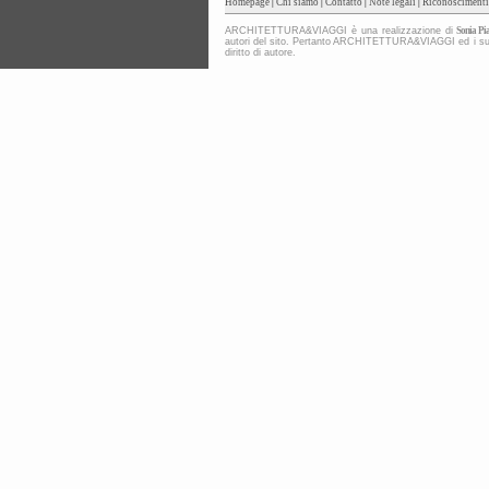
Homepage
|
Chi siamo
|
Contatto
|
Note legali
|
Riconoscimenti
ARCHITETTURA&VIAGGI è una realizzazione di
Sonia Pia
autori del sito. Pertanto ARCHITETTURA&VIAGGI ed i suoi co
diritto di autore.