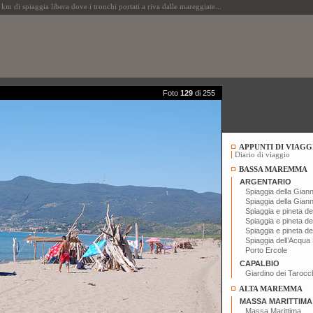
spiaggia libera dove i tronchi portati a riva dalle mareggiate...
Foto
129
di 255
APPUNTI DI VIAGG
Diario di viaggio
BASSA MAREMMA
ARGENTARIO
Spiaggia della Giann
Spiaggia della Giann
Spiaggia e pineta del
Spiaggia e pineta del
Spiaggia e pineta del
Spiaggia dell’Acqua
Porto Ercole
CAPALBIO
Giardino dei Tarocc
ALTA MAREMMA
MASSA MARITTIMA
Massa Marittima