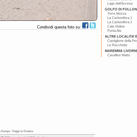
Lago dell’Accesa
GOLFO DI FOLLON
Torre Mozza
La Carbonifera 1
La Carbonifera 2
Cala Violina
Condividi questa foto su:
Punta Ala
ALTRE LOCALITA’ 
Castiglione della Pe
Le Rocchette
MAREMMA LIVORN
Cavallino Matto
n Europa
-
Viaggi in Oceania