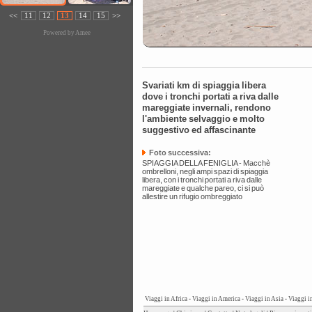
<<
11
12
13
14
15
>>
Powered by
Amee
Svariati km di spiaggia libera
dove i tronchi portati a riva dalle
mareggiate invernali, rendono
l'ambiente selvaggio e molto
suggestivo ed affascinante
Foto successiva:
SPIAGGIA DELLA FENIGLIA - Macchè
ombrelloni, negli ampi spazi di spiaggia
libera, con i tronchi portati a riva dalle
mareggiate e qualche pareo, ci si può
allestire un rifugio ombreggiato
Viaggi in Africa
-
Viaggi in America
-
Viaggi in Asia
-
Viaggi i