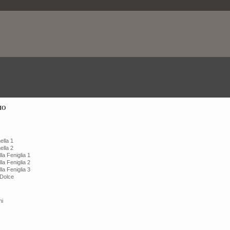
IO
ella 1
ella 2
la Feniglia 1
la Feniglia 2
la Feniglia 3
 Dolce
hi