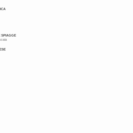
ICA
E SPIAGGE
scaia
ESE