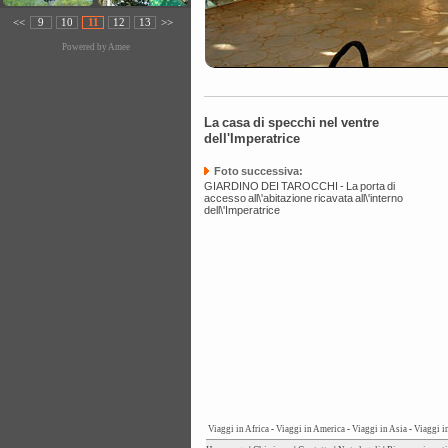
<<
9
10
11
12
13
>>
Powered by
Amee
La casa di specchi nel ventre
dell'Imperatrice
Foto successiva:
GIARDINO DEI TAROCCHI - La porta di
accesso all\'abitazione ricavata all\'interno
dell\'Imperatrice
Viaggi in Africa
-
Viaggi in America
-
Viaggi in Asia
-
Viaggi i