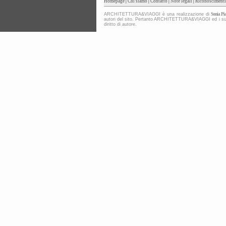
Homepage
|
Chi siamo
|
Contatto
|
Note legali
|
Riconoscimenti
ARCHITETTURA&VIAGGI è una realizzazione di
Sonia Pia
autori del sito. Pertanto ARCHITETTURA&VIAGGI ed i suoi co
diritto di autore.