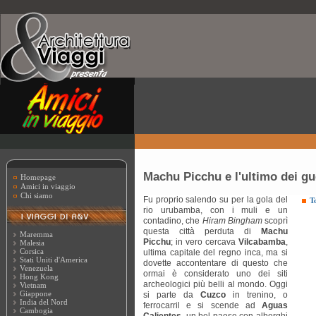
Machu Picchu e l'ultimo dei gu
Homepage
Amici in viaggio
Chi siamo
Fu proprio salendo su per la gola del
T
rio urubamba, con i muli e un
contadino, che
Hiram Bingham
scoprì
questa città perduta di
Machu
Maremma
Picchu
; in vero cercava
Vilcabamba
,
Malesia
Corsica
ultima capitale del regno inca, ma si
Stati Uniti d'America
dovette accontentare di questo che
Venezuela
ormai è considerato uno dei siti
Hong Kong
archeologici più belli al mondo. Oggi
Vietnam
Giappone
si parte da
Cuzco
in trenino, o
India del Nord
ferrocarril e si scende ad
Aguas
Cambogia