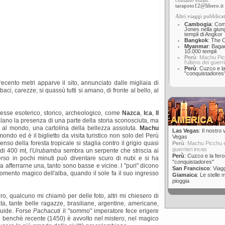
contatto email:
tarapoto12@libero.it
Altri viaggi pubblicat
Cambogia
: Com
Jones nella giung
templi di Angkor
Bangkok
: The O
Myanmar
: Bagan
10.000 templi
Perù
: Machu Pi
l'ultimo dei guerr
Perù
: Cuzco e la
"conquistadores
ecento metri apparve il sito, annunciato dalle migliaia di
 baci, carezze; si quassù tutti si amano, di fronte al bello, al
resse esoterico, storico, archeologico, come
Nazca
,
Ica
,
Il
alano la presenza di una parte della storia sconosciuta, ma
i al mondo, una cartolina della bellezza assoluta.
Machu
Las Vegas
: Il nostro
ondo ed è il biglietto da visita turistico non solo del Perù
Vegas
tenso della foresta tropicale si staglia contro il grigio quasi
Perù
: Machu Picchu e 
guerrieri incas
di 400 mt, l'
Urubamba
sembra un serpente che striscia ai
Perù
: Cuzco e la fero
terso in pochi minuti può diventare scuro di nubi e si ha
"conquistadores"
 afferrarne una, tanto sono basse e vicine. I "puri" dicono
San Francisco
: Viag
momento magico dell'alba, quando il sole fa il suo ingresso
Giamaica
: Le stelle 
pioggia
ro, qualcuno mi chiamò per delle foto, altri mi chiesero di
rata, tante belle ragazze, brasiliane, argentine, americane,
 guide. Forse
Pachacuti
il "sommo" imperatore fece erigere
tto benchè recente (1450) è avvolto nel mistero, nel magico