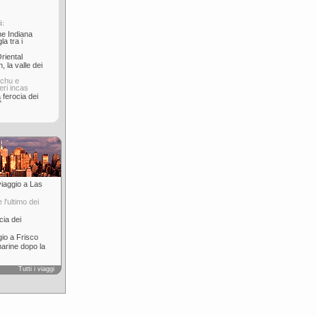
i:
e Indiana
la tra i
riental
, la valle dei
cchu e
ieri incas
 ferocia dei
"
 viaggio a Las
l'ultimo dei
cia dei
gio a Frisco
marine dopo la
Tutti i viaggi