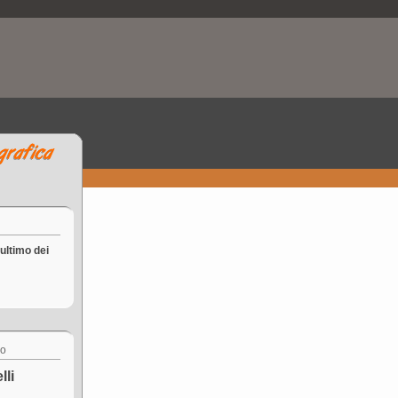
ultimo dei
co
lli