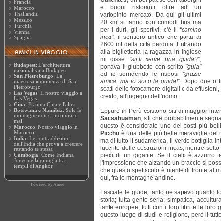
Calientes
, un bel paese con alberghi
Francia
e buoni ristoranti oltre ad un
Marocco
Thailandia
variopinto mercato. Da qui gli ultimi
Messico
20 km si fanno con comodi bus ma
Turchia
per i duri, gli sportivi, c'è il
"camino
Vienna
inca"
, il sentiero antico che porta ai
Spagna
2600 mt della città perduta. Entrando
alla biglietteria la ragazza in inglese
mi disse
"sir,ti serve una guida?"
,
Budapest
: L'archittettura
portava il giubbetto con scritto
"guia"
nazionalista a Budapest
ed io sorridendo le risposi
"grazie
San Pietroburgo
: La
amica, ma io sono la guida!"
. Dopo due o tr
maestosa imponenza di San
Pietroburgo
scatti delle fotocamere digitali e da effusioni,
Las Vegas
: Il nostro viaggio a
creato, all'ingegno dell'uomo.
Las Vegas
Cina
: Fra una Cina e l'altra
Botswana e Namibia
: Solo le
Eppure in Perù esistono siti di maggior inte
montagne non si incontrano
Sacsahuaman
, siti che probabilmente segn
mai
questo è considerato uno dei posti più bell
Marocco
: Nostro viaggio in
Marocco
Picchu
è una delle più belle meraviglie del m
India
: Le contraddizioni
ma di tutto il sudamerica. Il verde bottiglia in
dell'India che prova a crescere
lucente delle costruzioni incas, mentre sotto 
restando se stessa
piedi di un gigante. Se il cielo è azzurro 
Cambogia
: Come Indiana
Jones nella giungla tra i
l'impressione che alzando un braccio si possa
templi di Angkor
che questo spettacolo è niente di fronte al 
qui, fra le montagne andine.
Powered by
Amee
Lasciate le guide, tanto ne sapevo quanto lo
storia; tutta gente seria, simpatica, accultu
tante europee, tutti con i loro libri e le loro
questo luogo di studi e religione, però il tu