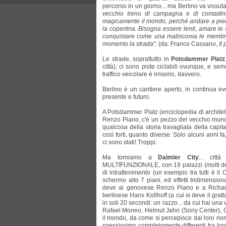
percorso in un giorno... ma Berlino va vissu
vecchio treno di campagna e di contadine
magicamente il mondo, perché andare a piedi 
la copertina. Bisogna essere lenti, amare le
conquistare come una malinconia le membra,
momento la strada''
. (da: Franco Cassano,
Il
Le strade, soprattutto in
Potsdammer Platz
città); ci sono piste ciclabili ovunque, e sema
traffico veicolare è irrisorio, davvero.
Berlino è un cantiere aperto, in continua e
presente e futuro.
A Potsdammer Platz (enciclopedia di architet
Renzo Piano, c'è un pezzo del vecchio muro 
qualcosa della storia travagliata della capi
così forti, quanto diverse. Solo alcuni anni fa,
ci sono stati! Troppi.
Ma torniamo a
Daimler City
... cit
MULTIFUNZIONALE, con 19 palazzi (molti dei qua
di intrattenimento (un esempio tra tutti è 
schermo alto 7 piani, ed effetti tridimensiona
deve al genovese Renzo Piano e a Richard 
berlinese Hans Kollhoff (a cui si deve il grat
in soli 20 secondi: un razzo... da cui hai una v
Rafael Moneo, Helmut Jahn (Sony Center), Giorg
il mondo, da come si percepisce dai loro nomi. 
spessissimo completamente differenti tra lor