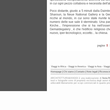
in cui ogni pezzo collabora e necessita dell'alt
Poco distante, giusto a 5 minuti dalla Daimler
Sharoun, la Neue National Gallery e la Gem
ricche al mondo, in cui sono state riunite le
numero delle sue sale è sterminato. Una part
Kirche... l'impressione che si ha nell'oss
Gemaldegalery , è che l'edificio religioso che
nuovo, iper-tecnologico, eccetto... la chiesa.
1
pagina
|
Viaggi in Africa
-
Viaggi in America
-
Viaggi in Asia
-
Viaggi
Homepage
|
Chi siamo
|
Contatto
|
Note legali
|
Riconosci
ARCHITETTURA&VIAGGI è una realizzazione di
Sonia Pi
testi e fotografie sono di proprietà esclusiva degli au
utilizzabili liberamente per scopi commerciali in quanto protet