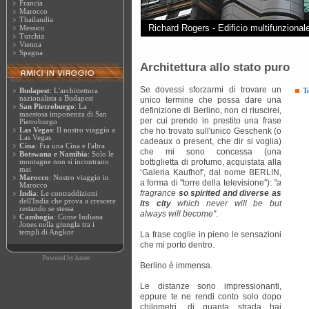
Francia
Marocco
Thailandia
Richard Rogers - Edificio multifunzional
Messico
Turchia
Vienna
Spagna
Architettura allo stato puro
Se dovessi sforzarmi di trovare un
Budapest
: L'archittettura
T
nazionalista a Budapest
unico termine che possa dare una
San Pietroburgo
: La
definizione di Berlino, non ci riuscirei,
maestosa imponenza di San
per cui prendo in prestito una frase
Pietroburgo
Las Vegas
: Il nostro viaggio a
che ho trovato sull'unico Geschenk (o
Las Vegas
cadeaux o present, che dir si voglia)
Cina
: Fra una Cina e l'altra
che mi sono concessa (una
Botswana e Namibia
: Solo le
bottiglietta di profumo, acquistata alla
montagne non si incontrano
mai
‘Galeria Kaufhof', dal nome BERLIN,
Marocco
: Nostro viaggio in
a forma di ''torre della televisione''):
''a
Marocco
fragrance
so spirited and diverse as
India
: Le contraddizioni
dell'India che prova a crescere
its city
which never will be but
restando se stessa
always will become''
.
Cambogia
: Come Indiana
Jones nella giungla tra i
templi di Angkor
La frase coglie in pieno le sensazioni
che mi porto dentro.
Powered by
Amee
Berlino è immensa.
Le distanze sono impressionanti,
eppure te ne rendi conto solo dopo
chilometri, di quanta strada hai