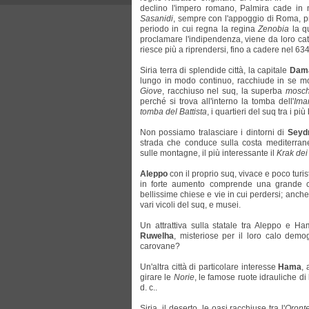
declino l'impero romano, Palmira cade in m
Sasanidi
, sempre con l'appoggio di Roma, p
periodo in cui regna la regina
Zenobia
la q
proclamare l'indipendenza, viene da loro catt
riesce più a riprendersi, fino a cadere nel 63
Siria terra di splendide città, la capitale
Dam
lungo in modo continuo, racchiude in se molt
Giove
, racchiuso nel suq, la superba
mosch
perché si trova all'interno la tomba dell'
Ima
tomba del Battista
, i quartieri del suq tra i p
Non possiamo tralasciare i dintorni di
Seyd
strada che conduce sulla costa mediterran
sulle montagne, il più interessante il
Krak dei
Aleppo
con il proprio suq, vivace e poco turi
in forte aumento comprende una grande co
bellissime chiese e vie in cui perdersi; anch
vari vicoli del suq, e musei.
Un attrattiva sulla statale tra Aleppo e H
Ruwelha
, misteriose per il loro calo demo
carovane?
Un'altra città di particolare interesse
Hama
,
girare le
Norie
, le famose ruote idrauliche di 
d. c..
Siria, il deserto, le oasi racchiuse tra l'
Oront