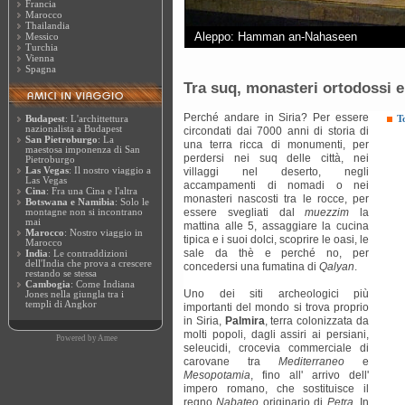
Francia
Marocco
Thailandia
Aleppo: Hamman an-Nahaseen
Messico
Turchia
Vienna
Spagna
Tra suq, monasteri ortodossi e
Perché andare in Siria? Per essere
Budapest
: L'archittettura
T
nazionalista a Budapest
circondati dai 7000 anni di storia di
San Pietroburgo
: La
una terra ricca di monumenti, per
maestosa imponenza di San
perdersi nei suq delle città, nei
Pietroburgo
Las Vegas
: Il nostro viaggio a
villaggi nel deserto, negli
Las Vegas
accampamenti di nomadi o nei
Cina
: Fra una Cina e l'altra
monasteri nascosti tra le rocce, per
Botswana e Namibia
: Solo le
essere svegliati dal
muezzim
la
montagne non si incontrano
mai
mattina alle 5, assaggiare la cucina
Marocco
: Nostro viaggio in
tipica e i suoi dolci, scoprire le oasi, le
Marocco
sale da thè e perché no, per
India
: Le contraddizioni
dell'India che prova a crescere
concedersi una fumatina di
Qalyan
.
restando se stessa
Cambogia
: Come Indiana
Uno dei siti archeologici più
Jones nella giungla tra i
templi di Angkor
importanti del mondo si trova proprio
in Siria,
Palmira
, terra colonizzata da
molti popoli, dagli assiri ai persiani,
Powered by
Amee
seleucidi, crocevia commerciale di
carovane tra
Mediterraneo
e
Mesopotamia
, fino all' arrivo dell'
impero romano, che sostituisce il
regno
Nabateo
originario di
Petra
. In