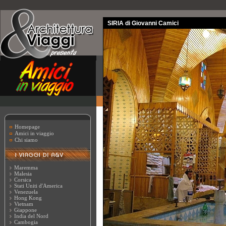
SIRIA di Giovanni Camici
Homepage
Amici in viaggio
Chi siamo
Maremma
Malesia
Corsica
Stati Uniti d'America
Venezuela
Hong Kong
Vietnam
Giappone
India del Nord
Cambogia