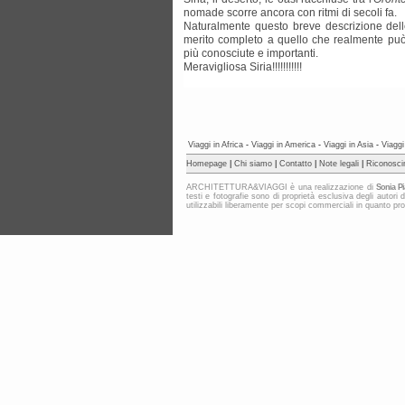
nomade scorre ancora con ritmi di secoli fa.
Naturalmente questo breve descrizione dell
merito completo a quello che realmente può 
più conosciute e importanti.
Meravigliosa Siria!!!!!!!!!!!
Viaggi in Africa
-
Viaggi in America
-
Viaggi in Asia
-
Viaggi
Homepage
|
Chi siamo
|
Contatto
|
Note legali
|
Riconosci
ARCHITETTURA&VIAGGI è una realizzazione di
Sonia Pi
testi e fotografie sono di proprietà esclusiva degli au
utilizzabili liberamente per scopi commerciali in quanto protet