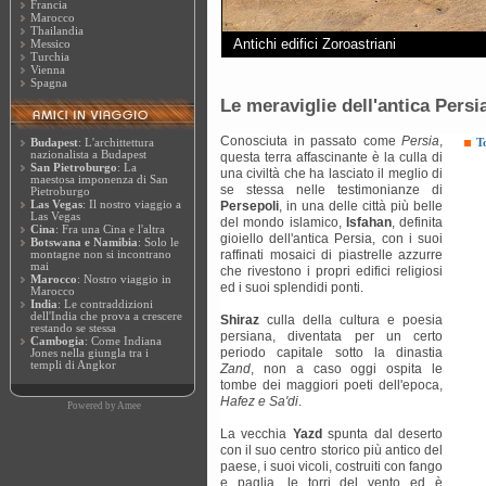
Francia
Marocco
Thailandia
Antichi edifici Zoroastriani
Messico
Turchia
Vienna
Spagna
Le meraviglie dell'antica Persi
Conosciuta in passato come
Persia
,
Budapest
: L'archittettura
T
nazionalista a Budapest
questa terra affascinante è la culla di
San Pietroburgo
: La
una civiltà che ha lasciato il meglio di
maestosa imponenza di San
se stessa nelle testimonianze di
Pietroburgo
Las Vegas
: Il nostro viaggio a
Persepoli
, in una delle città più belle
Las Vegas
del mondo islamico,
Isfahan
, definita
Cina
: Fra una Cina e l'altra
gioiello dell'antica Persia, con i suoi
Botswana e Namibia
: Solo le
raffinati mosaici di piastrelle azzurre
montagne non si incontrano
mai
che rivestono i propri edifici religiosi
Marocco
: Nostro viaggio in
ed i suoi splendidi ponti.
Marocco
India
: Le contraddizioni
dell'India che prova a crescere
Shiraz
culla della cultura e poesia
restando se stessa
persiana, diventata per un certo
Cambogia
: Come Indiana
periodo capitale sotto la dinastia
Jones nella giungla tra i
templi di Angkor
Zand
, non a caso oggi ospita le
tombe dei maggiori poeti dell'epoca,
Hafez e Sa'di
.
Powered by
Amee
La vecchia
Yazd
spunta dal deserto
con il suo centro storico più antico del
paese, i suoi vicoli, costruiti con fango
e paglia, le torri del vento ed è