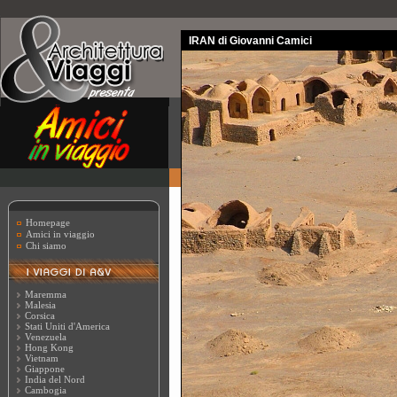
IRAN di Giovanni Camici
Homepage
Amici in viaggio
Chi siamo
Maremma
Malesia
Corsica
Stati Uniti d'America
Venezuela
Hong Kong
Vietnam
Giappone
India del Nord
Cambogia