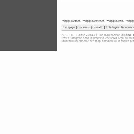
Viaggi in Africa
-
Viaggi in America
-
Viaggi in Asia
-
Viaggi
Homepage
|
Chi siamo
|
Contatto
|
Note legali
|
Riconosci
ARCHITETTURA&VIAGGI è una realizzazione di
Sonia Pi
testi e fotografie sono di proprietà esclusiva degli au
utilizzabili liberamente per scopi commerciali in quanto protet