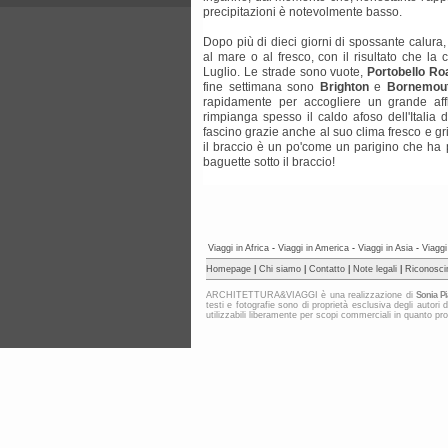
precipitazioni è notevolmente basso.
Dopo più di dieci giorni di spossante calura
al mare o al fresco, con il risultato che la 
Luglio. Le strade sono vuote,
Portobello Ro
fine settimana sono
Brighton
e
Bornemou
rapidamente per accogliere un grande afflu
rimpianga spesso il caldo afoso dell'Italia d
fascino grazie anche al suo clima fresco e gri
il braccio è un po'come un parigino che ha p
baguette sotto il braccio!
Viaggi in Africa
-
Viaggi in America
-
Viaggi in Asia
-
Viaggi
Homepage
|
Chi siamo
|
Contatto
|
Note legali
|
Riconosci
ARCHITETTURA&VIAGGI è una realizzazione di
Sonia Pi
testi e fotografie sono di proprietà esclusiva degli au
utilizzabili liberamente per scopi commerciali in quanto protet