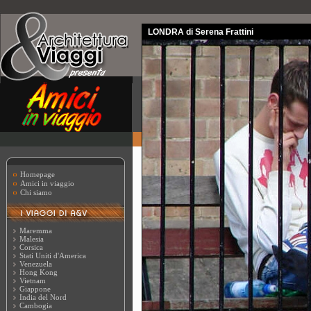
LONDRA di Serena Frattini
Homepage
Amici in viaggio
Chi siamo
Maremma
Malesia
Corsica
Stati Uniti d'America
Venezuela
Hong Kong
Vietnam
Giappone
India del Nord
Cambogia