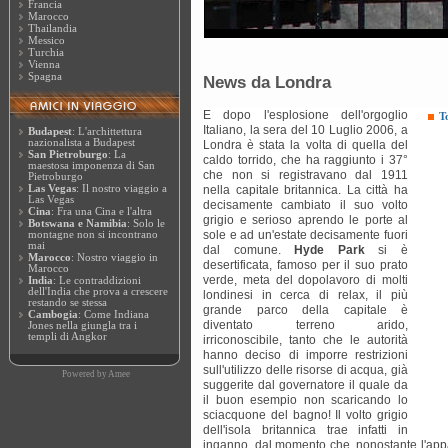
Francia
Marocco
Thailandia
Messico
Turchia
Vienna
Spagna
News da Londra
E dopo l'esplosione dell'orgoglio
T
Italiano, la sera del 10 Luglio 2006, a
Budapest
: L'archittettura
nazionalista a Budapest
Londra è stata la volta di quella del
San Pietroburgo
: La
caldo torrido, che ha raggiunto i 37°
maestosa imponenza di San
che non si registravano dal 1911
Pietroburgo
Las Vegas
: Il nostro viaggio a
nella capitale britannica. La città ha
Las Vegas
decisamente cambiato il suo volto
Cina
: Fra una Cina e l'altra
grigio e serioso aprendo le porte al
Botswana e Namibia
: Solo le
sole e ad un'estate decisamente fuori
montagne non si incontrano
mai
dal comune.
Hyde Park
si è
Marocco
: Nostro viaggio in
desertificata, famoso per il suo prato
Marocco
verde, meta del dopolavoro di molti
India
: Le contraddizioni
dell'India che prova a crescere
londinesi in cerca di relax, il più
restando se stessa
grande parco della capitale è
Cambogia
: Come Indiana
diventato terreno arido,
Jones nella giungla tra i
templi di Angkor
irriconoscibile, tanto che le autorità
hanno deciso di imporre restrizioni
sull'utilizzo delle risorse di acqua, già
Powered by
Amee
suggerite dal governatore il quale da
il buon esempio non scaricando lo
sciacquone del bagno! Il volto grigio
dell'isola britannica trae infatti in
inganno, dal momento che, nonostante l'appar