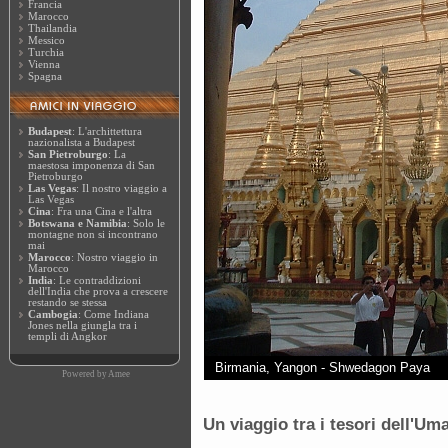
Francia
Marocco
Thailandia
Messico
Turchia
Vienna
Spagna
Budapest
: L'archittettura
nazionalista a Budapest
San Pietroburgo
: La
maestosa imponenza di San
Pietroburgo
Las Vegas
: Il nostro viaggio a
Las Vegas
Cina
: Fra una Cina e l'altra
Botswana e Namibia
: Solo le
montagne non si incontrano
mai
Marocco
: Nostro viaggio in
Marocco
India
: Le contraddizioni
dell'India che prova a crescere
restando se stessa
Cambogia
: Come Indiana
Jones nella giungla tra i
templi di Angkor
Birmania, Yangon - Shwedagon Paya
Powered by
Amee
Un viaggio tra i tesori dell'Um