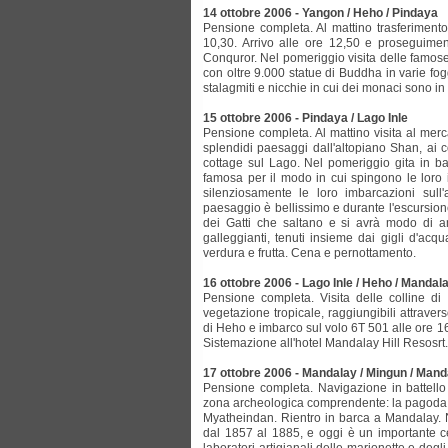
14 ottobre 2006 - Yangon / Heho / Pindaya
Pensione completa. Al mattino trasferiment
10,30. Arrivo alle ore 12,50 e proseguiment
Conquror. Nel pomeriggio visita delle famose
con oltre 9.000 statue di Buddha in varie fogge
stalagmiti e nicchie in cui dei monaci sono 
15 ottobre 2006 - Pindaya / Lago Inle
Pensione completa. Al mattino visita al merc
splendidi paesaggi dall'altopiano Shan, ai c
cottage sul Lago. Nel pomeriggio gita in bar
famosa per il modo in cui spingono le lor
silenziosamente le loro imbarcazioni sull'ac
paesaggio è bellissimo e durante l'escursio
dei Gatti che saltano e si avrà modo di amm
galleggianti, tenuti insieme dai gigli d'acqua
verdura e frutta. Cena e pernottamento.
16 ottobre 2006 - Lago Inle / Heho / Mandal
Pensione completa. Visita delle colline d
vegetazione tropicale, raggiungibili attravers
di Heho e imbarco sul volo 6T 501 alle ore 16,
Sistemazione all'hotel Mandalay Hill Resosrt.
17 ottobre 2006 - Mandalay / Mingun / Mand
Pensione completa. Navigazione in battello l
zona archeologica comprendente: la pagoda
Myatheindan. Rientro in barca a Mandalay. Ne
dal 1857 al 1885, e oggi è un importante cen