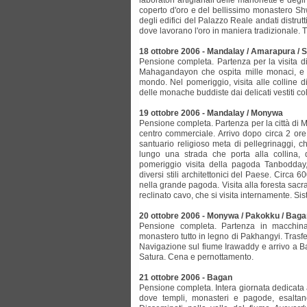
laboratori artigianali delle marionette e de
coperto d'oro e del bellissimo monastero Shw
degli edifici del Palazzo Reale andati distrut
dove lavorano l'oro in maniera tradizionale.
18 ottobre 2006 - Mandalay / Amarapura / 
Pensione completa. Partenza per la visita d
Mahagandayon che ospita mille monaci, e i
mondo. Nel pomeriggio, visita alle colline 
delle monache buddiste dai delicati vestiti c
19 ottobre 2006 - Mandalay / Monywa
Pensione completa. Partenza per la città di 
centro commerciale. Arrivo dopo circa 2 ore.
santuario religioso meta di pellegrinaggi, 
lungo una strada che porta alla collina, 
pomeriggio visita della pagoda Tanbodday
diversi stili architettonici del Paese. Circa 
nella grande pagoda. Visita alla foresta sacr
reclinato cavo, che si visita internamente. S
20 ottobre 2006 - Monywa / Pakokku / Bag
Pensione completa. Partenza in macchina p
monastero tutto in legno di Pakhangyi. Trasf
Navigazione sul fiume Irawaddy e arrivo a Ba
Satura. Cena e pernottamento.
21 ottobre 2006 - Bagan
Pensione completa. Intera giornata dedicata 
dove templi, monasteri e pagode, esaltan