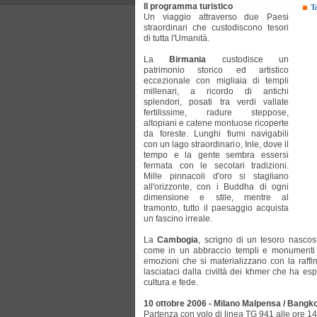
Il programma turistico
T
Un viaggio attraverso due Paesi
straordinari che custodiscono tesori
di tutta l'Umanità.
La
Birmania
custodisce un
patrimonio storico ed artistico
eccezionale con migliaia di templi
millenari, a ricordo di antichi
splendori, posati tra verdi vallate
fertilissime, radure steppose,
altopiani e catene montuose ricoperte
da foreste. Lunghi fiumi navigabili
con un lago straordinario, Inle, dove il
tempo e la gente sembra essersi
fermata con le secolari tradizioni.
Mille pinnacoli d'oro si stagliano
all'orizzonte, con i Buddha di ogni
dimensione e stile, mentre al
tramonto, tutto il paesaggio acquista
un fascino irreale.
La
Cambogia
, scrigno di un tesoro nascos
come in un abbraccio templi e monumenti un
emozioni che si materializzano con la raffin
lasciataci dalla civiltà dei khmer che ha es
cultura e fede.
10 ottobre 2006 - Milano Malpensa / Bangk
Partenza con volo di linea TG 941 alle ore 1