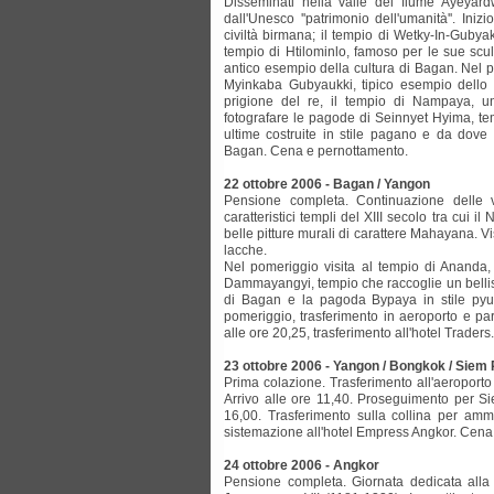
Disseminati nella valle del fiume Ayeyardw
dall'Unesco ''patrimonio dell'umanità''. Iniz
civiltà birmana; il tempio di Wetky-In-Gubyak
tempio di Htilominlo, famoso per le sue scult
antico esempio della cultura di Bagan. Nel po
Myinkaba Gubyaukki, tipico esempio dello s
prigione del re, il tempio di Nampaya, un
fotografare le pagode di Seinnyet Hyima, te
ultime costruite in stile pagano e da dove 
Bagan. Cena e pernottamento.
22 ottobre 2006 - Bagan / Yangon
Pensione completa. Continuazione delle vi
caratteristici templi del XIII secolo tra cui 
belle pitture murali di carattere Mahayana. Vi
lacche.
Nel pomeriggio visita al tempio di Ananda, 
Dammayangyi, tempio che raccoglie un bellissi
di Bagan e la pagoda Bypaya in stile pyu
pomeriggio, trasferimento in aeroporto e pa
alle ore 20,25, trasferimento all'hotel Trade
23 ottobre 2006 - Yangon / Bongkok / Siem
Prima colazione. Trasferimento all'aeroport
Arrivo alle ore 11,40. Proseguimento per S
16,00. Trasferimento sulla collina per amm
sistemazione all'hotel Empress Angkor. Cena
24 ottobre 2006 - Angkor
Pensione completa. Giornata dedicata alla 