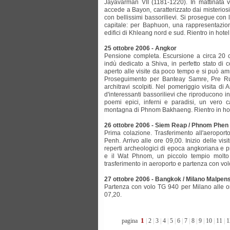
Jayavarman VII (1181-1220). In mattinata v
accede a Bayon, caratterizzato dai misteriosi 
con bellissimi bassorilievi. Si prosegue con l
capitale: per Baphuon, una rappresentazion
edifici di Khleang nord e sud. Rientro in hot
25 ottobre 2006 - Angkor
Pensione completa. Escursione a circa 20 c
indù dedicato a Shiva, in perfetto stato di
aperto alle visite da poco tempo e si può ammi
Proseguimento per Banteay Samre, Pre Ru
architravi scolpiti. Nel pomeriggio visita d
d'interessanti bassorilievi che riproducono i
poemi epici, inferni e paradisi, un vero c
montagna di Phnom Bakhaeng. Rientro in hot
26 ottobre 2006 - Siem Reap / Phnom Phen
Prima colazione. Trasferimento all'aeropo
Penh. Arrivo alle ore 09,00. Inizio delle vi
reperti archeologici di epoca angkoriana e 
e il Wat Phnom, un piccolo tempio molto s
trasferimento in aeroporto e partenza con vol
27 ottobre 2006 - Bangkok / Milano Malpen
Partenza con volo TG 940 per Milano alle or
07,20.
1
pagina
|
2
|
3
|
4
|
5
|
6
|
7
|
8
|
9
|
10
|
11
|
1