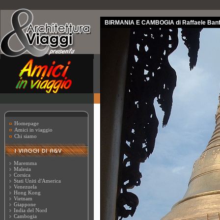
BIRMANIA E CAMBOGIA di Raffaele Banf
Homepage
Amici in viaggio
Chi siamo
Maremma
Malesia
Corsica
Stati Uniti d'America
Venezuela
Hong Kong
Vietnam
Giappone
India del Nord
Cambogia