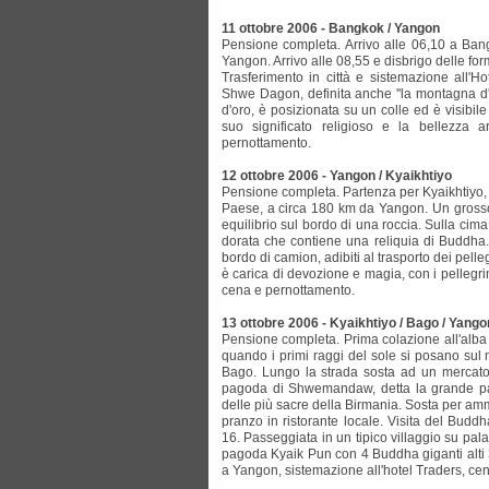
11 ottobre 2006 - Bangkok / Yangon
Pensione completa. Arrivo alle 06,10 a Ba
Yangon. Arrivo alle 08,55 e disbrigo delle for
Trasferimento in città e sistemazione all'H
Shwe Dagon, definita anche ''la montagna d'o
d'oro, è posizionata su un colle ed è visibile 
suo significato religioso e la bellezza a
pernottamento.
12 ottobre 2006 - Yangon / Kyaikhtiyo
Pensione completa. Partenza per Kyaikhtiyo, i
Paese, a circa 180 km da Yangon. Un grosso 
equilibrio sul bordo di una roccia. Sulla ci
dorata che contiene una reliquia di Buddha. 
bordo di camion, adibiti al trasporto dei pell
è carica di devozione e magia, con i pellegr
cena e pernottamento.
13 ottobre 2006 - Kyaikhtiyo / Bago / Yango
Pensione completa. Prima colazione all'alba
quando i primi raggi del sole si posano sul 
Bago. Lungo la strada sosta ad un mercato t
pagoda di Shwemandaw, detta la grande pag
delle più sacre della Birmania. Sosta per am
pranzo in ristorante locale. Visita del Budd
16. Passeggiata in un tipico villaggio su pala
pagoda Kyaik Pun con 4 Buddha giganti alti 3
a Yangon, sistemazione all'hotel Traders, ce