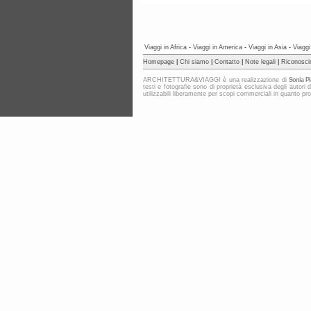
Viaggi in Africa
-
Viaggi in America
-
Viaggi in Asia
-
Viaggi
Homepage
|
Chi siamo
|
Contatto
|
Note legali
|
Riconosci
ARCHITETTURA&VIAGGI è una realizzazione di
Sonia Pi
testi e fotografie sono di proprietà esclusiva degli au
utilizzabili liberamente per scopi commerciali in quanto protet